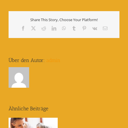
Share This Story, Choose Your Platform!
Facebook
X
Reddit
LinkedIn
WhatsApp
Tumblr
Pinterest
Vk
E-
Mail
Über den Autor:
admin
Ähnliche Beiträge